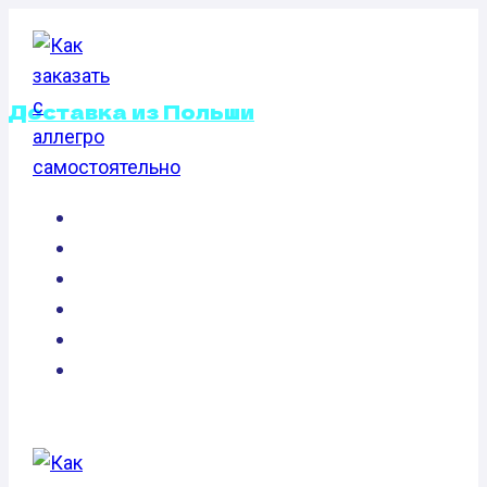
Перейти
к
содержимому
Доставка из Польши
ДОСТАВКА
КАК ЭТО РАБОТАЕТ
ВЕЛОСИПЕДА
FAQ
ИЗ ПОЛЬШИ В
ОПЛАТА ТОВАРА НА ALLEGRO.PL
НОВОСТИ
РОССИЮ
ПОСЫЛКА ИЗ ПОЛЬШИ
О НАС