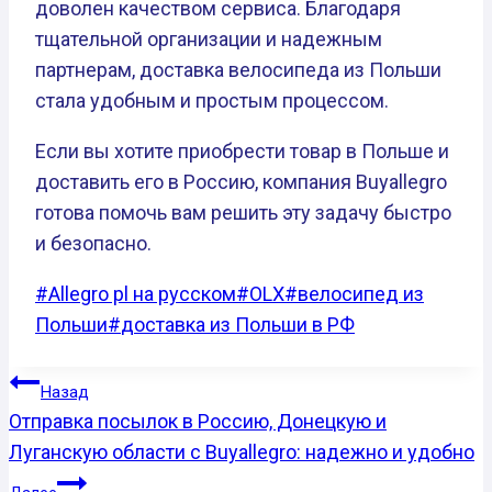
доволен качеством сервиса. Благодаря
тщательной организации и надежным
партнерам, доставка велосипеда из Польши
стала удобным и простым процессом.
Если вы хотите приобрести товар в Польше и
доставить его в Россию, компания Buyallegro
готова помочь вам решить эту задачу быстро
и безопасно.
Метки
#
Allegro pl на русском
#
OLX
#
велосипед из
записи:
Польши
#
доставка из Польши в РФ
НАВИГАЦИЯ
Назад
ПО
Отправка посылок в Россию, Донецкую и
Луганскую области с Buyallegro: надежно и удобно
ЗАПИСЯМ