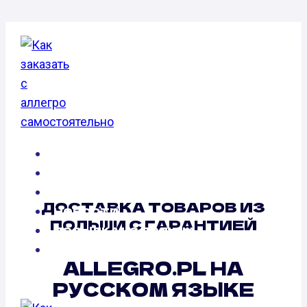
Перейти
к
содержимому
КАК ЭТО РАБОТАЕТ
FAQ
ОПЛАТА ТОВАРА НА ALLEGRO.PL
ДОСТАВКА ТОВАРОВ ИЗ
НОВОСТИ
ПОЛЬШИ С ГАРАНТИЕЙ
ПОСЫЛКА ИЗ ПОЛЬШИ
О НАС
ALLEGRO.PL НА
РУССКОМ ЯЗЫКЕ