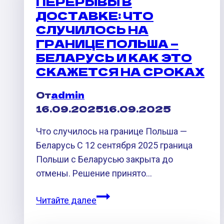
ПЕРЕРЫВЫ В
в
ДОСТАВКЕ: ЧТО
Россию
СЛУЧИЛОСЬ НА
ГРАНИЦЕ ПОЛЬША —
БЕЛАРУСЬ И КАК ЭТО
СКАЖЕТСЯ НА СРОКАХ
От
admin
16.09.2025
16.09.2025
Что случилось на границе Польша —
Беларусь С 12 сентября 2025 граница
Польши с Беларусью закрыта до
отмены. Решение принято…
Перерывы
Читайте далее
в
доставке: