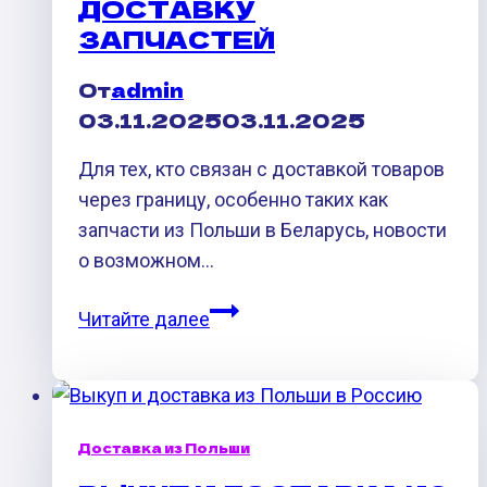
ДОСТАВКУ
со
ЗАПЧАСТЕЙ
складом
От
admin
03.11.2025
03.11.2025
Для тех, кто связан с доставкой товаров
через границу, особенно таких как
запчасти из Польши в Беларусь, новости
о возможном…
Открытие
Читайте далее
новых
пунктов
пропуска
между
Доставка из Польши
Польшей