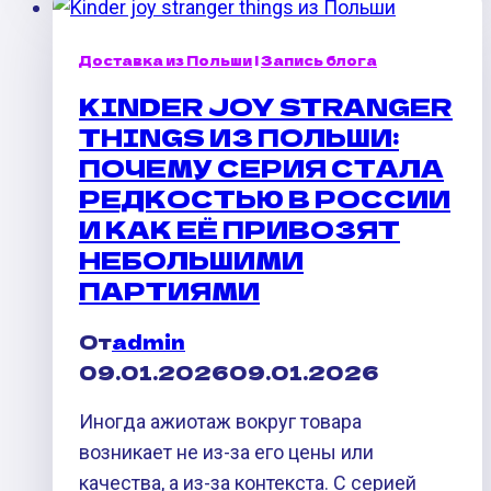
в
Россию
Доставка из Польши
|
Запись блога
через
KINDER JOY STRANGER
Беларусь
THINGS ИЗ ПОЛЬШИ:
2026:
ПОЧЕМУ СЕРИЯ СТАЛА
сроки,
РЕДКОСТЬЮ В РОССИИ
цены,
И КАК ЕЁ ПРИВОЗЯТ
лимиты
НЕБОЛЬШИМИ
ПАРТИЯМИ
От
admin
09.01.2026
09.01.2026
Иногда ажиотаж вокруг товара
возникает не из-за его цены или
качества, а из-за контекста. С серией