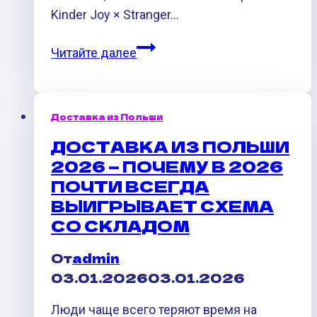
Kinder Joy × Stranger…
Kinder
Читайте далее
joy
stranger
things
Доставка из Польши
из
ДОСТАВКА ИЗ ПОЛЬШИ
Польши:
2026 — ПОЧЕМУ В 2026
почему
ПОЧТИ ВСЕГДА
серия
ВЫИГРЫВАЕТ СХЕМА
стала
СО СКЛАДОМ
редкостью
в
От
admin
России
03.01.2026
03.01.2026
и
как
Люди чаще всего теряют время на