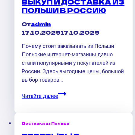
ВЫКУП И ДОСТАВКА ИЗ
и
ПОЛЬШИ В РОССИЮ
Беларусью:
как
От
admin
это
17.10.2025
17.10.2025
повлияет
на
Почему стоит заказывать из Польши
доставку
Польские интернет-магазины давно
запчастей
стали популярными у покупателей из
России. Здесь выгодные цены, большой
выбор товаров…
Выкуп
Читайте далее
и
доставка
из
Доставка из Польши
Польши