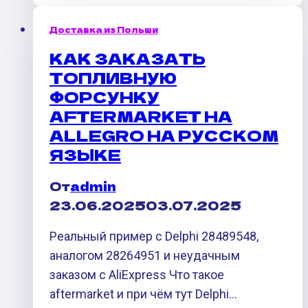
что
Доставка из Польши
случилось
КАК ЗАКАЗАТЬ
на
ТОПЛИВНУЮ
границе
ФОРСУНКУ
Польша
AFTERMARKET НА
—
ALLEGRO НА РУССКОМ
Беларусь
ЯЗЫКЕ
и
как
От
admin
это
23.06.2025
03.07.2025
скажется
на
Реальный пример с Delphi 28489548,
сроках
аналогом 28264951 и неудачным
заказом с AliExpress Что такое
aftermarket и при чём тут Delphi…