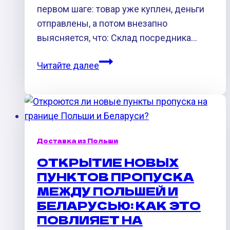
её
первом шаге: товар уже куплен, деньги
привозят
отправлены, а потом внезапно
небольшими
выясняется, что: Склад посредника…
партиями
Доставка
Читайте далее
из
Польши
2026
—
почему
Доставка из Польши
в
ОТКРЫТИЕ НОВЫХ
2026
ПУНКТОВ ПРОПУСКА
почти
МЕЖДУ ПОЛЬШЕЙ И
всегда
БЕЛАРУСЬЮ: КАК ЭТО
выигрывает
ПОВЛИЯЕТ НА
схема