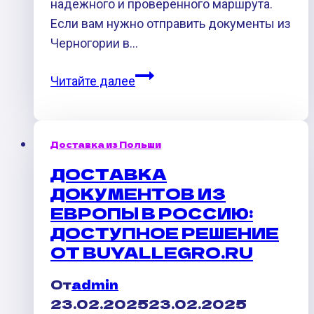
надежного и проверенного маршрута.
Если вам нужно отправить документы из
Черногории в…
Доставка
Читайте далее
документов
из
Черногории
Доставка из Польши
в
ДОСТАВКА
Россию
ДОКУМЕНТОВ ИЗ
через
ЕВРОПЫ В РОССИЮ:
Польшу
ДОСТУПНОЕ РЕШЕНИЕ
и
ОТ BUYALLEGRO.RU
Беларусь
От
admin
23.02.2025
23.02.2025