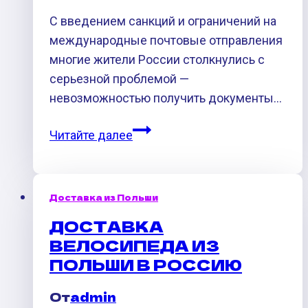
С введением санкций и ограничений на
международные почтовые отправления
многие жители России столкнулись с
серьезной проблемой —
невозможностью получить документы…
Доставка
Читайте далее
документов
из
Европы
Доставка из Польши
в
ДОСТАВКА
Россию:
ВЕЛОСИПЕДА ИЗ
доступное
ПОЛЬШИ В РОССИЮ
решение
от
От
admin
Buyallegro.ru