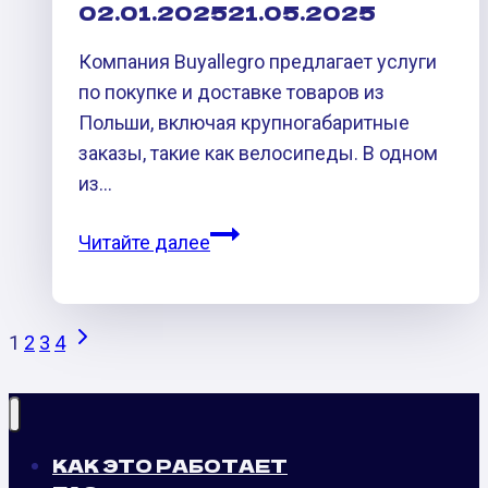
02.01.2025
21.05.2025
Компания Buyallegro предлагает услуги
по покупке и доставке товаров из
Польши, включая крупногабаритные
заказы, такие как велосипеды. В одном
из…
Доставка
Читайте далее
велосипеда
из
Польши
НАВИГАЦИЯ
Следующая
1
2
3
4
в
страница
ПО
Россию
СТРАНИЦАМ
КАК ЭТО РАБОТАЕТ