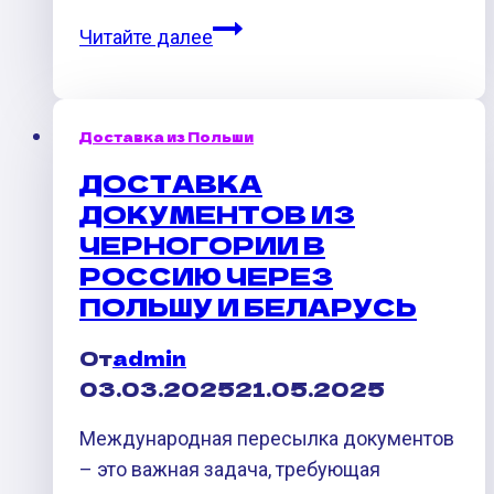
Как
Читайте далее
заказать
топливную
форсунку
Доставка из Польши
aftermarket
ДОСТАВКА
на
ДОКУМЕНТОВ ИЗ
Allegro
ЧЕРНОГОРИИ В
на
РОССИЮ ЧЕРЕЗ
русском
ПОЛЬШУ И БЕЛАРУСЬ
языке
От
admin
03.03.2025
21.05.2025
Международная пересылка документов
– это важная задача, требующая